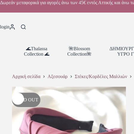
Δωρεάν μεταφορικά για αγορές άνω των 45€ εντός Αττικής και άνω τ
login
🌊Thalassa
🌺Blossom
ΔΗΜΙΟΥΡΓ
Collection 🌊
Collection🌺
ΥΓΡΟ Γ
Αρχική σελίδα
Αξεσουάρ
Στέκες/Κορδέλες Μαλλιών
SOLD OUT