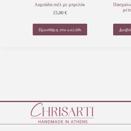
Λαμπάδα σιέλ με μπρελόκ
Πασχαλιν
μετ
15,00
€
Προσθήκη στο καλάθι
Διαβά