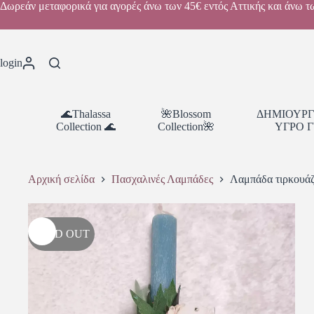
Δωρεάν μεταφορικά για αγορές άνω των 45€ εντός Αττικής και άνω τ
login
🌊Thalassa
🌺Blossom
ΔΗΜΙΟΥΡΓ
Collection 🌊
Collection🌺
ΥΓΡΟ Γ
Αρχική σελίδα
Πασχαλινές Λαμπάδες
Λαμπάδα τιρκουάζ
SOLD OUT