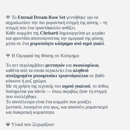
🌹 Το
Eternal Dream Rose Set
γεννήθηκε για να
αιχμαλωτίσει την πιο ρομαντική στιγμή της φύσης – τη
στιγμή που ένα τριαντάφυλλο ανθίζει.
Κάθε κομμάτι της
Chrisarti
δημιουργείται με μεράκι
και φροντίδα αποτυπώνοντας την ομορφιά της φύσης
μέσα σε ένα
χειροποίητο κόσμημα από υγρό γυαλί
.
🌹 Η Ομορφιά της Φύσης σε Κόσμημα
Το σετ περιλαμβάνει
μενταγιόν
και
σκουλαρίκια
,
καθένα από τα οποία περικλείει ένα
αληθινό
αποξηραμένο μπουμπούκι τριαντάφυλλου
σε βαθύ
κόκκινο ή ροζ χρώμα.
Με τη χρήση της τεχνικής του
υγρού γυαλιού
, το άνθος
διατηρείται για πάντα — όπως ακριβώς ήταν τη στιγμή
που συλλέχθηκε.
Το αποτέλεσμα είναι ένα κομμάτι που μοιάζει
ζωντανό, λουσμένο στο φως, και αποπνέει ρομαντισμό
και διακριτική κομψότητα.
💎 Υλικά που Ξεχωρίζουν