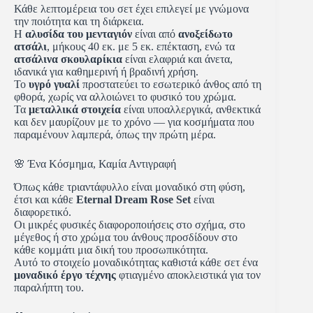
Κάθε λεπτομέρεια του σετ έχει επιλεγεί με γνώμονα
την ποιότητα και τη διάρκεια.
Η
αλυσίδα του μενταγιόν
είναι από
ανοξείδωτο
ατσάλι
, μήκους 40 εκ. με 5 εκ. επέκταση, ενώ τα
ατσάλινα σκουλαρίκια
είναι ελαφριά και άνετα,
ιδανικά για καθημερινή ή βραδινή χρήση.
Το
υγρό γυαλί
προστατεύει το εσωτερικό άνθος από τη
φθορά, χωρίς να αλλοιώνει το φυσικό του χρώμα.
Τα
μεταλλικά στοιχεία
είναι υποαλλεργικά, ανθεκτικά
και δεν μαυρίζουν με το χρόνο — για κοσμήματα που
παραμένουν λαμπερά, όπως την πρώτη μέρα.
🌸 Ένα Κόσμημα, Καμία Αντιγραφή
Όπως κάθε τριαντάφυλλο είναι μοναδικό στη φύση,
έτσι και κάθε
Eternal Dream Rose Set
είναι
διαφορετικό.
Οι μικρές φυσικές διαφοροποιήσεις στο σχήμα, στο
μέγεθος ή στο χρώμα του άνθους προσδίδουν στο
κάθε κομμάτι μια δική του προσωπικότητα.
Αυτό το στοιχείο μοναδικότητας καθιστά κάθε σετ ένα
μοναδικό έργο τέχνης
φτιαγμένο αποκλειστικά για τον
παραλήπτη του.