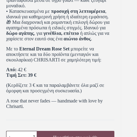
τριαντάφυλλα μέσα σε υγρό γυαλί — κάθε ζευγάρι
μοναδικό.
• Κατασκευασμένα με
προσοχή στη λεπτομέρεια
,
ιδανικά για καθημερινή χρήση ή ιδιαίτερη εμφάνιση.
🎁 Μια διαχρονική και ρομαντική επιλογή δώρου για
αγαπημένα πρόσωπα ή ειδικές στιγμές. Ιδανικό για
δώρο αγάπης
, για
γενέθλια, επέτειο
ή απλώς για να
χαρίσετε στον εαυτό σας ένα
αιώνιο άνθος
.
Με το
Eternal Dream Rose Set
μπορείτε να
αποκτήσετε και τα δύο προϊόντα (μενταγιόν και
σκουλαρίκια) CHRISARTI σε χαμηλότερη τιμή:
Από:
42 €
Τιμή Σετ:
39 €
(Κερδίζετε 3 € και τα παραλαμβάνετε όλα μαζί σε
όμορφη και προσεγμένη συσκευασία.)
A rose that never fades — handmade with love by
Chrisarti.
Προσθήκη στο καλάθι