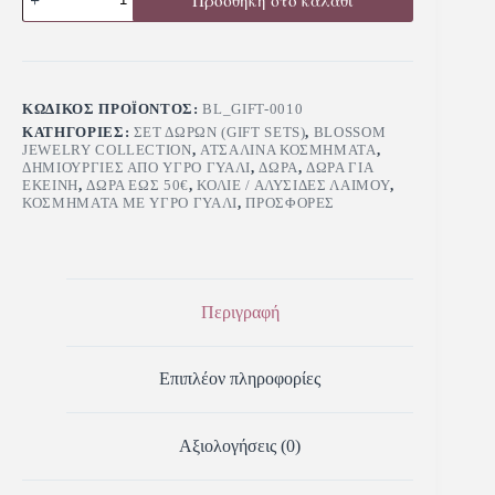
ΚΩΔΙΚΌΣ ΠΡΟΪΌΝΤΟΣ:
BL_GIFT-0010
ΚΑΤΗΓΟΡΊΕΣ:
ΣΕΤ ΔΩΡΩΝ (GIFT SETS)
,
BLOSSOM
JEWELRY COLLECTION
,
ΑΤΣΆΛΙΝΑ ΚΟΣΜΉΜΑΤΑ
,
ΔΗΜΙΟΥΡΓΊΕΣ ΑΠΌ ΥΓΡΌ ΓΥΑΛΊ
,
ΔΏΡΑ
,
ΔΏΡΑ ΓΙΑ
ΕΚΕΊΝΗ
,
ΔΏΡΑ ΈΩΣ 50€
,
ΚΟΛΙΈ / ΑΛΥΣΊΔΕΣ ΛΑΙΜΟΎ
,
ΚΟΣΜΉΜΑΤΑ ΜΕ ΥΓΡΌ ΓΥΑΛΊ
,
ΠΡΟΣΦΟΡΈΣ
Περιγραφή
Επιπλέον πληροφορίες
Αξιολογήσεις (0)