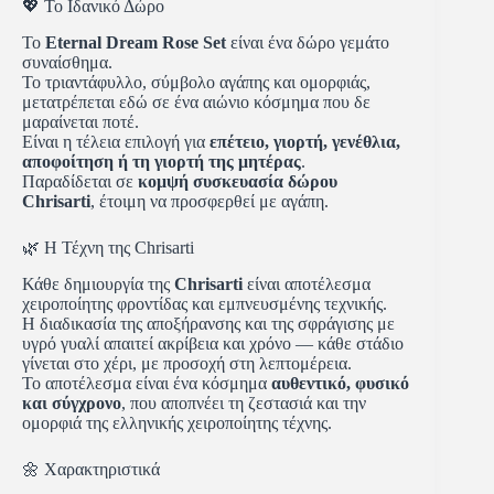
💖 Το Ιδανικό Δώρο
Το
Eternal Dream Rose Set
είναι ένα δώρο γεμάτο
συναίσθημα.
Το τριαντάφυλλο, σύμβολο αγάπης και ομορφιάς,
μετατρέπεται εδώ σε ένα αιώνιο κόσμημα που δε
μαραίνεται ποτέ.
Είναι η τέλεια επιλογή για
επέτειο, γιορτή, γενέθλια,
αποφοίτηση ή τη γιορτή της μητέρας
.
Παραδίδεται σε
κομψή συσκευασία δώρου
Chrisarti
, έτοιμη να προσφερθεί με αγάπη.
🌿 Η Τέχνη της Chrisarti
Κάθε δημιουργία της
Chrisarti
είναι αποτέλεσμα
χειροποίητης φροντίδας και εμπνευσμένης τεχνικής.
Η διαδικασία της αποξήρανσης και της σφράγισης με
υγρό γυαλί απαιτεί ακρίβεια και χρόνο — κάθε στάδιο
γίνεται στο χέρι, με προσοχή στη λεπτομέρεια.
Το αποτέλεσμα είναι ένα κόσμημα
αυθεντικό, φυσικό
και σύγχρονο
, που αποπνέει τη ζεστασιά και την
ομορφιά της ελληνικής χειροποίητης τέχνης.
🌼 Χαρακτηριστικά