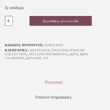
Σε απόθεμα
Προσθήκη στο καλάθι
ΚΩΔΙΚΌΣ ΠΡΟΪΌΝΤΟΣ:
RINGS-0001
ΚΑΤΗΓΟΡΊΕΣ:
ΔΑΧΤΥΛΊΔΙΑ
,
THALASSA JEWELRY
COLLECTION
,
ΑΤΣΆΛΙΝΑ ΚΟΣΜΉΜΑΤΑ
,
ΔΏΡΑ
,
ΔΏΡΑ
ΓΙΑ ΕΚΕΊΝΗ
,
ΔΏΡΑ ΈΩΣ 15€
Περιγραφή
Επιπλέον πληροφορίες