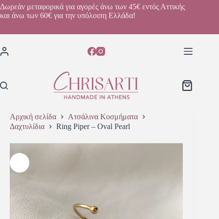
Δωρεάν μεταφορικά για αγορές άνω των 45€ εντός Αττικής
και άνω των 60€ για την υπόλοιπη Ελλάδα!
Αρχική σελίδα
Ατσάλινα Κοσμήματα
Δαχτυλίδια
Ring Piper – Oval Pearl