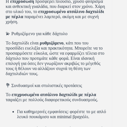
Η
επιχρύσωση
προσφέρει πλούσιο, χρυσό φινίρισμα
και ανθεκτική γυαλάδα, που διαρκεί στον χρόνο. Χάρη
στο υλικό του, το
επιχρυσωμένο ατσάλινο δαχτυλίδι
με πέρλα
παραμένει λαμπερό, ακόμη και με συχνή
χρήση.
💫 Ρυθμιζόμενο για κάθε δάχτυλο
Το δαχτυλίδι είναι
ρυθμιζόμενο
, κάτι που του
προσδίδει ευελιξία και πρακτικότητα. Μπορείτε να το
προσαρμόσετε εύκολα, ώστε να εφαρμόζει τέλεια στο
δάχτυλο που προτιμάτε κάθε φορά. Είναι ιδανική
επιλογή για όσες δεν γνωρίζουν ακριβώς το μέγεθός
τους ή θέλουν να αλλάζουν συχνά τη θέση των
δαχτυλιδιών τους.
💐 Συνδυασμοί και στυλιστικές προτάσεις
Το
επιχρυσωμένο ατσάλινο δαχτυλίδι με πέρλα
ταιριάζει με πολλούς διαφορετικούς συνδυασμούς.
Για καθημερινές εμφανίσεις: φορέστε το με απλό
λευκό πουκάμισο και minimal βραχιόλι.