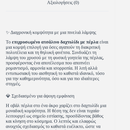
Αξιολογήσεις (0)
✨ Διαχρονική κομψότητα με μια πινελιά λάμψης
Το
επιχρυσωμένο ατσάλινο δαχτυλίδι με πέρλα
είναι
μια κομψή επιλογή για όσες αγαπούν τη διακριτική
πολυτέλεια και τη θηλυκή φινέτσα. Συνδυάζει τη
λάμψη του χρυσού με τη φυσική γοητεία της πέρλας,
προσφέροντας ένα αποτέλεσμα που αποπνέει
ρομαντισμό, αρμονία και ισορροπία. Η λιτή αλλά
εντυπωσιακή του αισθητική το καθιστά ιδανικό, τόσο
για την καθημερινότητα, όσο και για πιο ιδιαίτερες
στιγμές.
💎 Σχεδιασμένο για άψογη εμφάνιση
Η οβάλ πέρλα στο ένα άκρο χαρίζει στο δαχτυλίδι μια
μοναδική κομψότητα. Η θέση της δεν είναι τυχαία·
λειτουργεί ως σημείο εστίασης, προσδίδοντας βάθος
και κίνηση στο κόσμημα. Ο λεπτός και ελαφρώς
ανοιχτός σχεδιασμός το καθιστά ευέλικτο, ώστε να