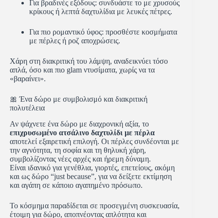
Για βραδινές εξόδους: συνδυάστε το με χρυσούς
κρίκους ή λεπτά δαχτυλίδια με λευκές πέτρες.
Για πιο ρομαντικό ύφος: προσθέστε κοσμήματα
με πέρλες ή ροζ αποχρώσεις.
Χάρη στη διακριτική του λάμψη, αναδεικνύει τόσο
απλά, όσο και πιο glam ντυσίματα, χωρίς να τα
«βαραίνει».
🎀 Ένα δώρο με συμβολισμό και διακριτική
πολυτέλεια
Αν ψάχνετε ένα δώρο με διαχρονική αξία, το
επιχρυσωμένο ατσάλινο δαχτυλίδι με πέρλα
αποτελεί εξαιρετική επιλογή. Οι πέρλες συνδέονται με
την αγνότητα, τη σοφία και τη θηλυκή χάρη,
συμβολίζοντας νέες αρχές και ήρεμη δύναμη.
Είναι ιδανικό για γενέθλια, γιορτές, επετείους, ακόμη
και ως δώρο “just because”, για να δείξετε εκτίμηση
και αγάπη σε κάποιο αγαπημένο πρόσωπο.
Το κόσμημα παραδίδεται σε προσεγμένη συσκευασία,
έτοιμη για δώρο, αποπνέοντας απλότητα και