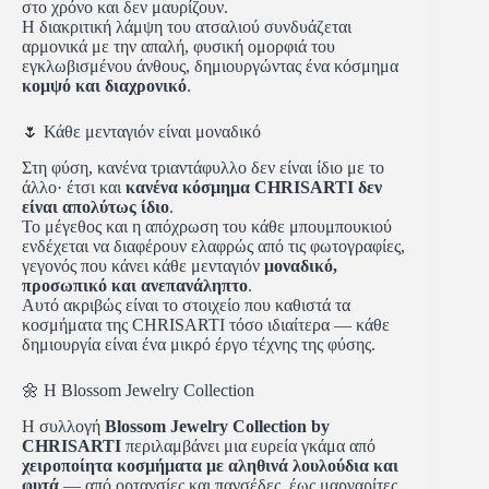
στο χρόνο και δεν μαυρίζουν.
Η διακριτική λάμψη του ατσαλιού συνδυάζεται
αρμονικά με την απαλή, φυσική ομορφιά του
εγκλωβισμένου άνθους, δημιουργώντας ένα κόσμημα
κομψό και διαχρονικό
.
🌷 Κάθε μενταγιόν είναι μοναδικό
Στη φύση, κανένα τριαντάφυλλο δεν είναι ίδιο με το
άλλο· έτσι και
κανένα κόσμημα CHRISARTI δεν
είναι απολύτως ίδιο
.
Το μέγεθος και η απόχρωση του κάθε μπουμπουκιού
ενδέχεται να διαφέρουν ελαφρώς από τις φωτογραφίες,
γεγονός που κάνει κάθε μενταγιόν
μοναδικό,
προσωπικό και ανεπανάληπτο
.
Αυτό ακριβώς είναι το στοιχείο που καθιστά τα
κοσμήματα της CHRISARTI τόσο ιδιαίτερα — κάθε
δημιουργία είναι ένα μικρό έργο τέχνης της φύσης.
🌼 Η Blossom Jewelry Collection
Η συλλογή
Blossom Jewelry Collection by
CHRISARTI
περιλαμβάνει μια ευρεία γκάμα από
χειροποίητα κοσμήματα με αληθινά λουλούδια και
φυτά
— από ορτανσίες και πανσέδες, έως μαργαρίτες,