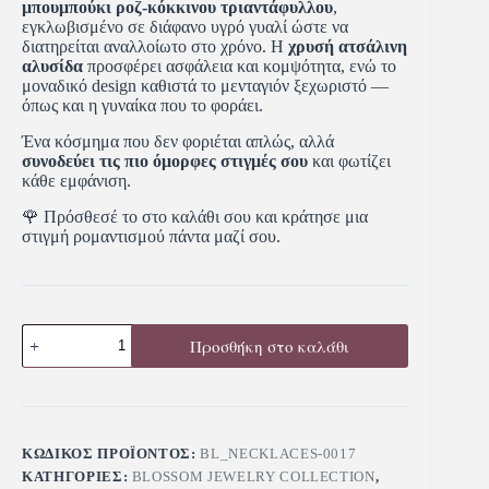
μπουμπούκι ροζ-κόκκινου τριαντάφυλλου
,
εγκλωβισμένο σε διάφανο υγρό γυαλί ώστε να
διατηρείται αναλλοίωτο στο χρόνο. Η
χρυσή ατσάλινη
αλυσίδα
προσφέρει ασφάλεια και κομψότητα, ενώ το
μοναδικό design καθιστά το μενταγιόν ξεχωριστό —
όπως και η γυναίκα που το φοράει.
Ένα κόσμημα που δεν φοριέται απλώς, αλλά
συνοδεύει τις πιο όμορφες στιγμές σου
και φωτίζει
κάθε εμφάνιση.
🌹 Πρόσθεσέ το στο καλάθι σου και κράτησε μια
στιγμή ρομαντισμού πάντα μαζί σου.
Προσθήκη στο καλάθι
ΚΩΔΙΚΌΣ ΠΡΟΪΌΝΤΟΣ:
BL_NECKLACES-0017
ΚΑΤΗΓΟΡΊΕΣ:
BLOSSOM JEWELRY COLLECTION
,