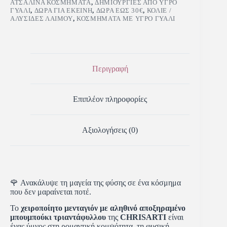
ΑΤΣΆΛΙΝΑ ΚΟΣΜΉΜΑΤΑ
,
ΔΗΜΙΟΥΡΓΊΕΣ ΑΠΌ ΥΓΡΌ
ΓΥΑΛΊ
,
ΔΏΡΑ ΓΙΑ ΕΚΕΊΝΗ
,
ΔΏΡΑ ΈΩΣ 30€
,
ΚΟΛΙΈ /
ΑΛΥΣΊΔΕΣ ΛΑΙΜΟΎ
,
ΚΟΣΜΉΜΑΤΑ ΜΕ ΥΓΡΌ ΓΥΑΛΊ
Περιγραφή
Επιπλέον πληροφορίες
Αξιολογήσεις (0)
🌹 Ανακάλυψε τη μαγεία της φύσης σε ένα κόσμημα
που δεν μαραίνεται ποτέ.
Το
χειροποίητο μενταγιόν με αληθινό αποξηραμένο
μπουμπούκι τριαντάφυλλου
της
CHRISARTI
είναι
ένας ύμνος στη ρομαντική κομψότητα, τη φυσική