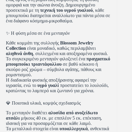
ομορφιά και την αιώνια άνοιξη. Δημιουργημένο
προσεκτικά με τη
τεχνική του υγρού γυαλιού
, κάθε
μπουμπούκι διατηρείται αναλλοίωτο για πάντα μέσα σε
ένα διάφανο κόσμημα-μικροθαύμα.
✨ Η φύση μέσα σε ένα μενταγιόν
Κάθε κομμάτι της συλλογής
Blossom Jewelry
Collection
είναι μοναδικό, καθώς περιλαμβάνει
αληθινά άνθη
, συλλεγμένα και αποξηραμένα φυσικά.
Το συγκεκριμένο μενταγιόν φιλοξενεί ένα
πραγματικό
μπουμπούκι τριαντάφυλλου
σε βαθύ κόκκινο ή
σκούρο ροζ χρώμα – σύμβολα αγάπης, πάθους και
ρομαντισμού.
Η διαδικασία φυσικής αποξήρανσης αφαιρεί την
υγρασία, ενώ το
υγρό γυαλί
προστατεύει το λουλούδι,
κρατώντας το λαμπερό και ζωντανό για χρόνια.
💎 Ποιοτικά υλικά, κομψός σχεδιασμός
Το μενταγιόν διαθέτει
αλυσίδα από ανοξείδωτο
ατσάλι
μήκους 40 εκ. με επιπλέον 5 εκ. επέκταση,
ιδανική για να προσαρμόζεται σε κάθε λαιμό.
Τα μεταλλικά στοιχεία είναι
υποαλλεργικά
, ανθεκτικά