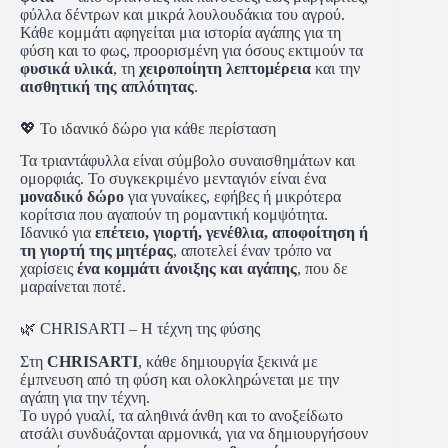
φύλλα δέντρων και μικρά λουλουδάκια του αγρού.
Κάθε κομμάτι αφηγείται μια ιστορία αγάπης για τη
φύση και το φως, προορισμένη για όσους εκτιμούν τα
φυσικά υλικά
, τη
χειροποίητη λεπτομέρεια
και την
αισθητική της απλότητας
.
💖 Το ιδανικό δώρο για κάθε περίσταση
Τα τριαντάφυλλα είναι σύμβολο συναισθημάτων και
ομορφιάς. Το συγκεκριμένο μενταγιόν είναι ένα
μοναδικό δώρο
για γυναίκες, εφήβες ή μικρότερα
κορίτσια που αγαπούν τη ρομαντική κομψότητα.
Ιδανικό για
επέτειο, γιορτή, γενέθλια, αποφοίτηση ή
τη γιορτή της μητέρας
, αποτελεί έναν τρόπο να
χαρίσεις
ένα κομμάτι άνοιξης και αγάπης
, που δε
μαραίνεται ποτέ.
🌿 CHRISARTI – Η τέχνη της φύσης
Στη
CHRISARTI
, κάθε δημιουργία ξεκινά με
έμπνευση από τη φύση και ολοκληρώνεται με την
αγάπη για την τέχνη.
Το υγρό γυαλί, τα αληθινά άνθη και το ανοξείδωτο
ατσάλι συνδυάζονται αρμονικά, για να δημιουργήσουν